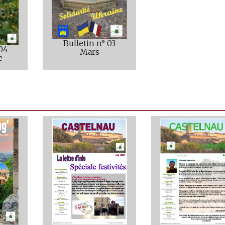
Bulletin n° 03
 04
Mars
e