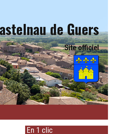
astelnau de Guers
Site officiel
En 1 clic