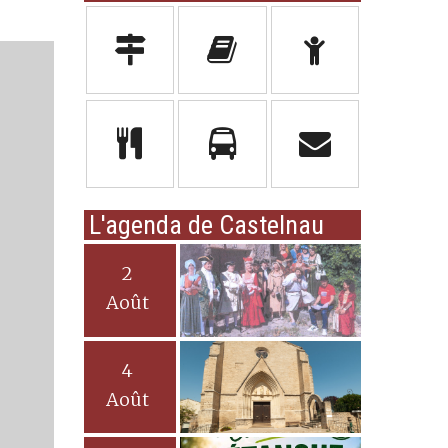
L'agenda de Castelnau
2
Août
4
Août