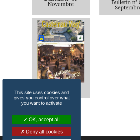
Bulletin n°
Novembre
Septembr
Bulletin n° 01
Janvier
This site uses cookies and
gives you control over what
you want to activate
OK, accept all
Deny all cookies