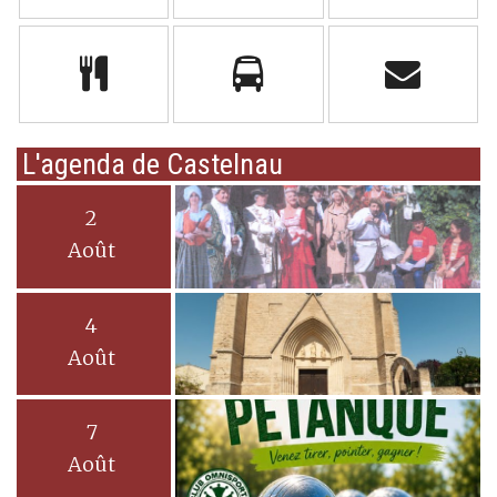
L'agenda de Castelnau
2
Août
4
Août
7
Août