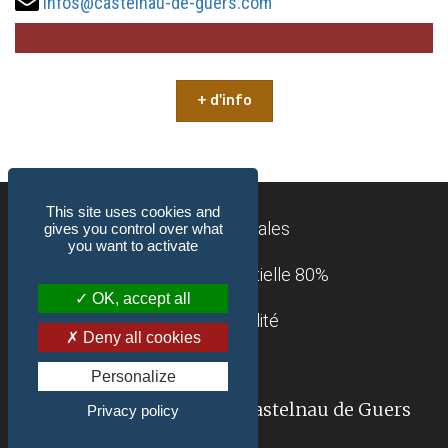
infos@castelnau-de-guers.com
+ d'info
This site uses cookies and
Mentions légales
gives you control over what
you want to activate
Accessibilité : partielle 80%
OK, accept all
Confidentialité
Deny all cookies
Contact
Personalize
© 2018-2026 Mairie de Castelnau de Guers
Privacy policy
(34120)