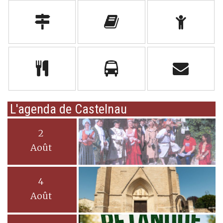
L'agenda de Castelnau
2
Août
4
Août