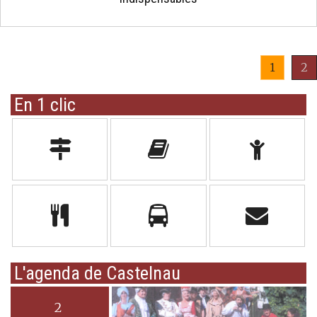
1
2
En 1 clic
L'agenda de Castelnau
2