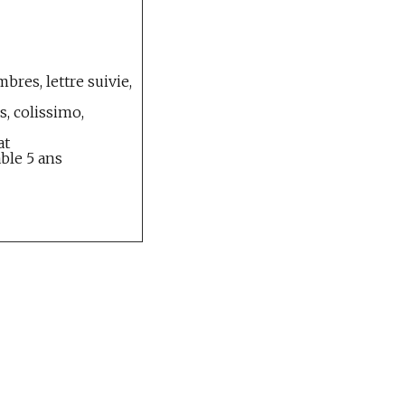
bres, lettre suivie,
, colissimo,
at
able 5 ans