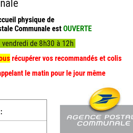
nale
ccueil physique de
stale Communale est
OUVERTE
u vendredi de 8h30 à 12h
vous
récupérer vos recommandés et colis
appelant le matin pour le jour même
 :