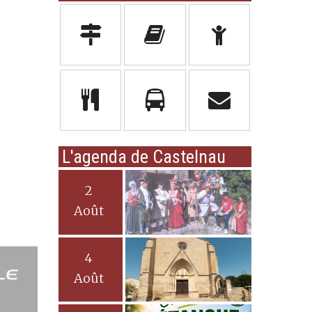
L'agenda de Castelnau
2
Août
4
Août