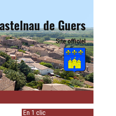
astelnau de Guers
Site officiel
En 1 clic