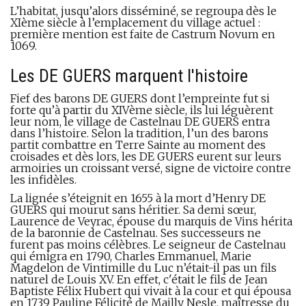
L’habitat, jusqu’alors disséminé, se regroupa dès le
XIème siècle à l’emplacement du village actuel :
première mention est faite de Castrum Novum en
1069.
Les DE GUERS marquent l'histoire
Fief des barons DE GUERS dont l’empreinte fut si
forte qu’à partir du XIVème siècle, ils lui léguèrent
leur nom, le village de Castelnau DE GUERS entra
dans l’histoire. Selon la tradition, l’un des barons
partit combattre en Terre Sainte au moment des
croisades et dès lors, les DE GUERS eurent sur leurs
armoiries un croissant versé, signe de victoire contre
les infidèles.
La lignée s’éteignit en 1655 à la mort d’Henry DE
GUERS qui mourut sans héritier. Sa demi sœur,
Laurence de Veyrac, épouse du marquis de Vins hérita
de la baronnie de Castelnau. Ses successeurs ne
furent pas moins célèbres. Le seigneur de Castelnau
qui émigra en 1790, Charles Emmanuel, Marie
Magdelon de Vintimille du Luc n’était-il pas un fils
naturel de Louis XV. En effet, c'était le fils de Jean
Baptiste Félix Hubert qui vivait à la cour et qui épousa
en 1739 Pauline Félicité de Mailly Nesle, maîtresse du