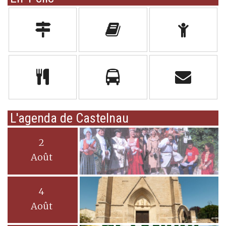
L'agenda de Castelnau
2
Août
4
Août