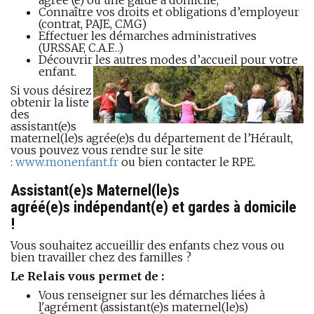
agréé (e) ou une garde à domicile,
Connaître vos droits et obligations d’employeur
(contrat, PAJE, CMG)
Effectuer les démarches administratives
(URSSAF, C.A.F…)
Découvrir les autres modes d’accueil pour votre
enfant.
Si vous désirez
obtenir la liste
des
assistant(e)s
maternel(le)s agrée(e)s du département de l’Hérault,
vous pouvez vous rendre sur le site
:
www.monenfant.fr
ou bien contacter le RPE.
Assistant(e)s Maternel(le)s
agréé(e)s indépendant(e) et gardes à domicile
!
Vous souhaitez accueillir des enfants chez vous ou
bien travailler chez des familles ?
Le Relais vous permet de :
Vous renseigner sur les démarches liées à
l'agrément (assistant(e)s maternel(le)s)