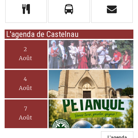
L'agenda de Castelnau
2
Août
4
Août
7
Août
L'agenda