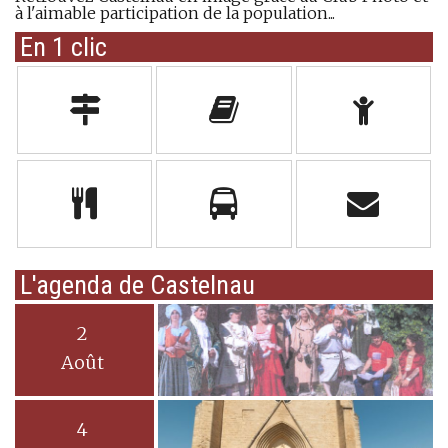
à l'aimable participation de la population...
En 1 clic
L'agenda de Castelnau
2
Août
4