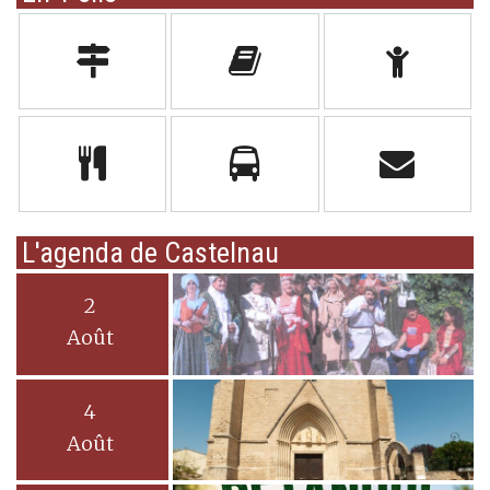
L'agenda de Castelnau
2
Août
4
Août