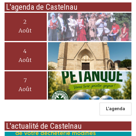
L'agenda de Castelnau
2
Août
4
Août
7
Août
L'agenda
L'actualité de Castelnau