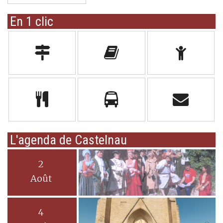
En 1 clic
L'agenda de Castelnau
2
Août
4