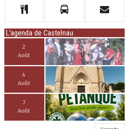
L'agenda de Castelnau
2
Août
4
Août
7
Août