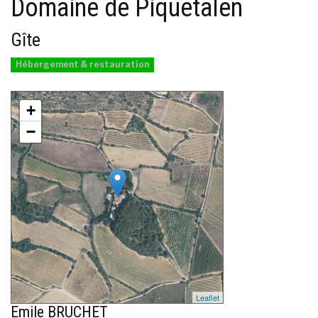
Domaine de Piquetalen
Gîte
Hébergement & restauration
+
−
Leaflet
Emile BRUCHET