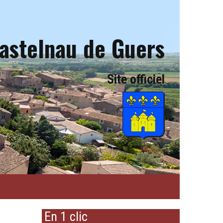
astelnau de Guers
Site officiel
En 1 clic