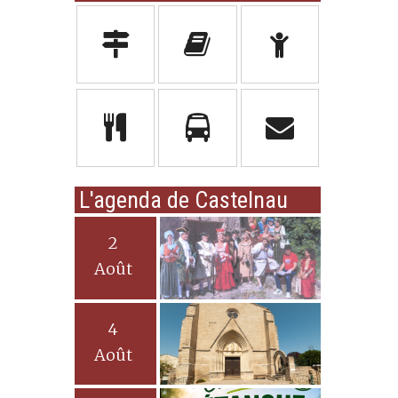
L'agenda de Castelnau
2
Août
4
Août