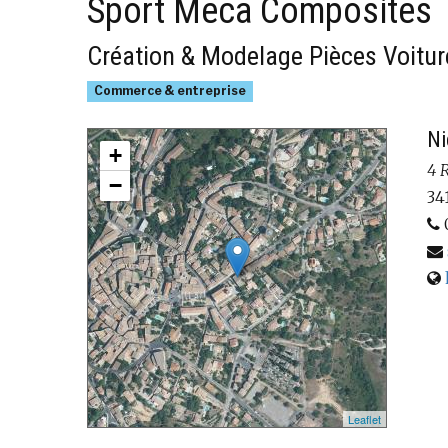
Sport Meca Composites
Création & Modelage Pièces Voitur
Commerce & entreprise
Ni
+
4 
−
34
Leaflet