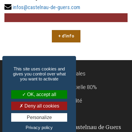
infos@castelnau-de-guers.com
+ d'info
This site uses cookies and
Mentions légales
gives you control over what
you want to activate
Accessibilité : partielle 80%
OK, accept all
Confidentialité
Deny all cookies
Contact
Personalize
© 2018-2026 Mairie de Castelnau de Guers
Privacy policy